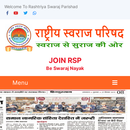
Welcome To Rashtriya Swaraj Parishad
JOIN RSP
Be Swaraj Nayak
Menu
Previous
Nex